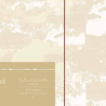
S.T.Closet
ス
エスティークローゼッ
ト