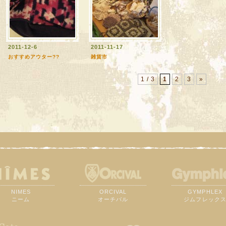
2011-12-6
2011-11-17
おすすめアウター??
雑貨市
1 / 3
1
2
3
»
NIMES
ORCIVAL
GYMPHLEX
ニーム
オーチバル
ジムフレック